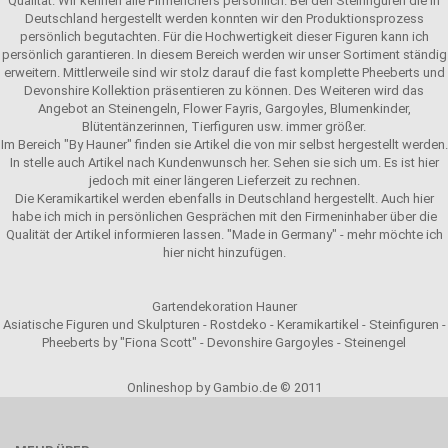
Qualität. Wir kennen alle Firmenchefs persönlich. Bei den Steinfiguren die in
Deutschland hergestellt werden konnten wir den Produktionsprozess
persönlich begutachten. Für die Hochwertigkeit dieser Figuren kann ich
persönlich garantieren. In diesem Bereich werden wir unser Sortiment ständig
erweitern. Mittlerweile sind wir stolz darauf die fast komplette Pheeberts und
Devonshire Kollektion präsentieren zu können. Des Weiteren wird das
Angebot an Steinengeln, Flower Fayris, Gargoyles, Blumenkinder,
Blütentänzerinnen, Tierfiguren usw. immer größer.
Im Bereich "By Hauner" finden sie Artikel die von mir selbst hergestellt werden.
In stelle auch Artikel nach Kundenwunsch her. Sehen sie sich um. Es ist hier
jedoch mit einer längeren Lieferzeit zu rechnen.
Die Keramikartikel werden ebenfalls in Deutschland hergestellt. Auch hier
habe ich mich in persönlichen Gesprächen mit den Firmeninhaber über die
Qualität der Artikel informieren lassen. "Made in Germany" - mehr möchte ich
hier nicht hinzufügen.
Gartendekoration Hauner
Asiatische Figuren und Skulpturen - Rostdeko - Keramikartikel - Steinfiguren -
Pheeberts by "Fiona Scott" - Devonshire Gargoyles - Steinengel
Onlineshop by Gambio.de © 2011