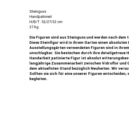
Steinguss
Handpatiniert
H/B/T: 52/27/32 cm
27 kg
Die Figuren sind aus Steinguss und werden nach dem t
Diese Steinfigur wird in ihrem Garten einen absoluten 
Ausstellungsgärten verwendeten Figuren sind in ihrem 
unschlagbar. Sie bestechen durch ihre detailgetreue 
Handarbeit patinierte Figur ist absolut witterungsbest
langjährige Zusammenarbeit zwischen Vidroflor und G
dem aktuellsten Stand bezüglich Neuheiten. Wir vers
Sollten sie sich für eine unserer Figuren entscheiden, 
begleiten.