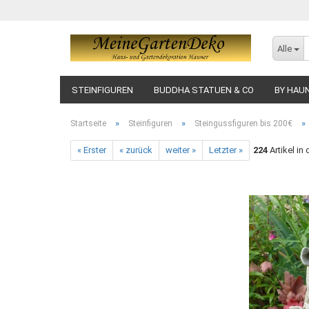
Alle
STEINFIGUREN
BUDDHA STATUEN & CO
BY HAU
»
»
»
Startseite
Steinfiguren
Steingussfiguren bis 200€
« Erster
« zurück
weiter »
Letzter »
224
Artikel in