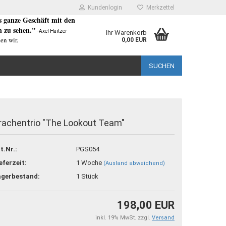
Kundenlogin
Merkzettel
as ganze Geschäft mit den
 zu sehen."
-Axel Haitzer
Ihr Warenkorb
en wir.
0,00 EUR
SUCHEN
rachentrio "The Lookout Team"
rstellen
t.Nr.:
PGS054
rt vergessen?
eferzeit:
1 Woche
(Ausland abweichend)
agerbestand:
1
Stück
198,00 EUR
inkl. 19% MwSt. zzgl.
Versand