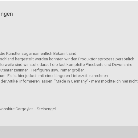
gungen
 die Künstler sogar namentlich Bekannt sind.
eutschland hergestellt werden konnten wir den Produktionsprozess persönlich
tlerweile sind wir stolz darauf die fast komplette Pheeberts und Devonshire
ütentänzerinnen, Tierfiguren usw. immer größer.
m. Es ist hier jedoch mit einer längeren Lieferzeit zu rechnen.
der Artikel informieren lassen. "Made in Germany" - mehr möchte ich hier nicht
evonshire Gargoyles - Steinengel