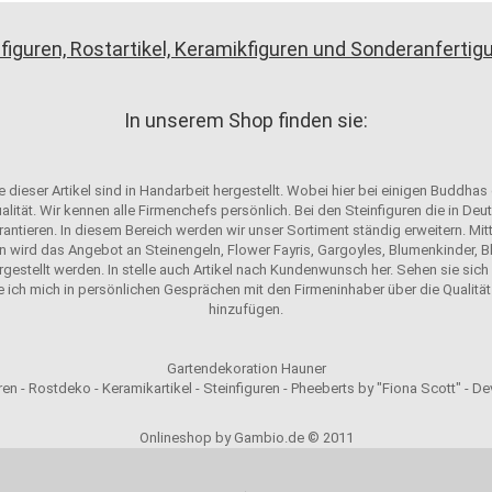
figuren, Rostartikel, Keramikfiguren und Sonderanferti
In unserem Shop finden sie:
 dieser Artikel sind in Handarbeit hergestellt. Wobei hier bei einigen Buddhas
alität. Wir kennen alle Firmenchefs persönlich. Bei den Steinfiguren die in D
antieren. In diesem Bereich werden wir unser Sortiment ständig erweitern. Mit
n wird das Angebot an Steinengeln, Flower Fayris, Gargoyles, Blumenkinder, Bl
ergestellt werden. In stelle auch Artikel nach Kundenwunsch her. Sehen sie sich u
e ich mich in persönlichen Gesprächen mit den Firmeninhaber über die Qualität 
hinzufügen.
Gartendekoration Hauner
en - Rostdeko - Keramikartikel - Steinfiguren - Pheeberts by "Fiona Scott" - D
Onlineshop by Gambio.de © 2011