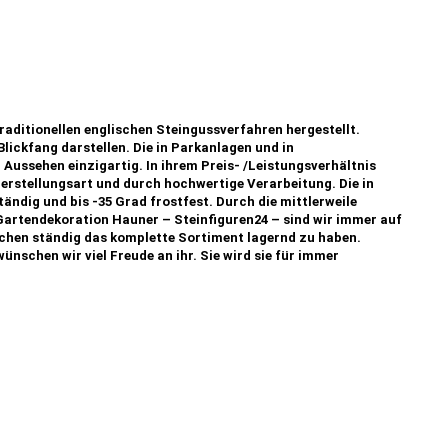
raditionellen englischen Steingussverfahren hergestellt.
Blickfang darstellen. Die in Parkanlagen und in
Aussehen einzigartig. In ihrem Preis- /Leistungsverhältnis
Herstellungsart und durch hochwertige Verarbeitung. Die in
ändig und bis -35 Grad frostfest. Durch die mittlerweile
artendekoration Hauner – Steinfiguren24 – sind wir immer auf
uchen ständig das komplette Sortiment lagernd zu haben.
wünschen wir viel Freude an ihr. Sie wird sie für immer