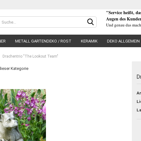
"Service heißt, d
Augen des Kunden
Und genau das mach
NER
METALL GARTENDEKO / ROST
KERAMIK
DEKO ALLGEMEIN
Drachentrio "The Lookout Team"
 dieser Kategorie
D
Konto e
Ar
Passwo
Li
L