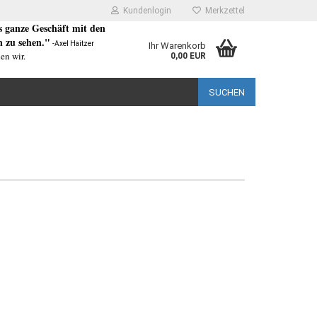
Kundenlogin
Merkzettel
as ganze Geschäft mit den
 zu sehen."
-Axel Haitzer
Ihr Warenkorb
en wir.
0,00 EUR
SUCHEN
rstellen
rt vergessen?