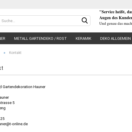
"Service heißt, d
Augen des Kunden
Und genau das mach
NER
METALL GARTENDEKO / ROST
KERAMIK
DEKO ALLGEMEIN
»
Kontakt
kt
Konto e
d Gartendekoration Hauner
Passwo
auner
strasse 5
eng
225
uner@t-online.de