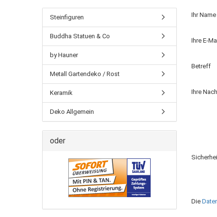
Ihr Name
Steinfiguren
Buddha Statuen & Co
Ihre E-M
by Hauner
Betreff
Metall Gartendeko / Rost
Ihre Nach
Keramik
Deko Allgemein
oder
Sicherhe
Die
Date