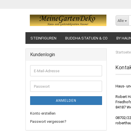
Alle
STEINFIGUREN
BUDDHA STATUEN & CO
BY HAU
Startseite
Kundenlogin
Konta
Haus- un
Robert H
ANMELDEN
Friedhof
84187 W
Konto erstellen
08702/2
Passwort vergessen?
robertha