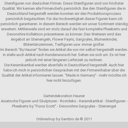
Steinfiguren von deutschen Firmen. Diese Steinfiguren sind von höchster
Qualität. Wir kennen alle Firmenchefs persönlich. Bei den Steinfiguren die in
Deutschland hergestellt werden konnten wir den Produktionsprozess
persönlich begutachten. Für die Hochwertigkeit dieser Figuren kann ich
persönlich garantieren. In diesem Bereich werden wir unser Sortiment ständig
erweitern. Mittlerweile sind wir stolz darauf die fast komplette Pheeberts und
Devonshire Kollektion präsentieren zu können. Des Weiteren wird das
Angebot an Steinengeln, Flower Fayris, Gargoyles, Blumenkinder,
Blütentänzerinnen, Tierfiguren usw. immer größer.
Im Bereich "By Hauner" finden sie Artikel die von mir selbst hergestellt werden.
In stelle auch Artikel nach Kundenwunsch her. Sehen sie sich um. Es ist hier
jedoch mit einer längeren Lieferzeit zu rechnen.
Die Keramikartikel werden ebenfalls in Deutschland hergestellt. Auch hier
habe ich mich in persönlichen Gesprächen mit den Firmeninhaber über die
Qualität der Artikel informieren lassen. "Made in Germany" - mehr möchte ich
hier nicht hinzufügen.
Gartendekoration Hauner
Asiatische Figuren und Skulpturen - Rostdeko - Keramikartikel - Steinfiguren -
Pheeberts by "Fiona Scott" - Devonshire Gargoyles - Steinengel
Onlineshop by Gambio.de © 2011