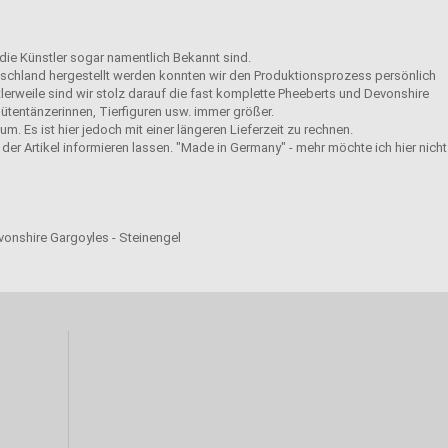
 die Künstler sogar namentlich Bekannt sind.
eutschland hergestellt werden konnten wir den Produktionsprozess persönlich
tlerweile sind wir stolz darauf die fast komplette Pheeberts und Devonshire
ütentänzerinnen, Tierfiguren usw. immer größer.
m. Es ist hier jedoch mit einer längeren Lieferzeit zu rechnen.
der Artikel informieren lassen. "Made in Germany" - mehr möchte ich hier nicht
evonshire Gargoyles - Steinengel