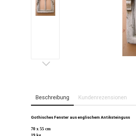
Beschreibung
Kundenrezensionen
Gothisches Fenster
aus englischem Antiksteinguss
70 x 55 cm
19 kg