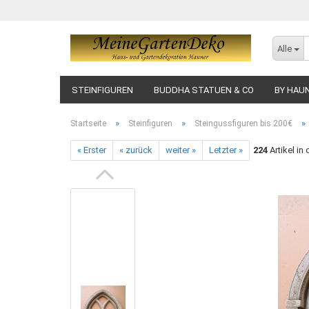
Alle
STEINFIGUREN
BUDDHA STATUEN & CO
BY HAU
»
»
»
Startseite
Steinfiguren
Steingussfiguren bis 200€
« Erster
« zurück
weiter »
Letzter »
224
Artikel in