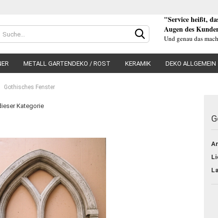
"Service heißt, d
Augen des Kunden
Und genau das mach
NER
METALL GARTENDEKO / ROST
KERAMIK
DEKO ALLGEMEIN
Gothisches Fenster
 dieser Kategorie
G
Konto e
Ar
Passwo
Li
L