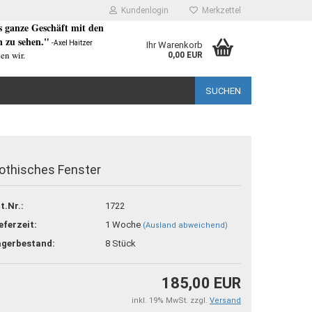
Kundenlogin
Merkzettel
as ganze Geschäft mit den
 zu sehen."
-Axel Haitzer
Ihr Warenkorb
en wir.
0,00 EUR
SUCHEN
othisches Fenster
rstellen
t.Nr.:
1722
rt vergessen?
eferzeit:
1 Woche
(Ausland abweichend)
agerbestand:
8
Stück
185,00 EUR
inkl. 19% MwSt. zzgl.
Versand