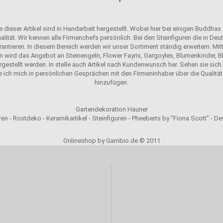
 dieser Artikel sind in Handarbeit hergestellt. Wobei hier bei einigen Buddhas
alität. Wir kennen alle Firmenchefs persönlich. Bei den Steinfiguren die in D
antieren. In diesem Bereich werden wir unser Sortiment ständig erweitern. Mit
n wird das Angebot an Steinengeln, Flower Fayris, Gargoyles, Blumenkinder, Bl
ergestellt werden. In stelle auch Artikel nach Kundenwunsch her. Sehen sie sich u
e ich mich in persönlichen Gesprächen mit den Firmeninhaber über die Qualität 
hinzufügen.
Gartendekoration Hauner
en - Rostdeko - Keramikartikel - Steinfiguren - Pheeberts by "Fiona Scott" - D
Onlineshop by Gambio.de © 2011