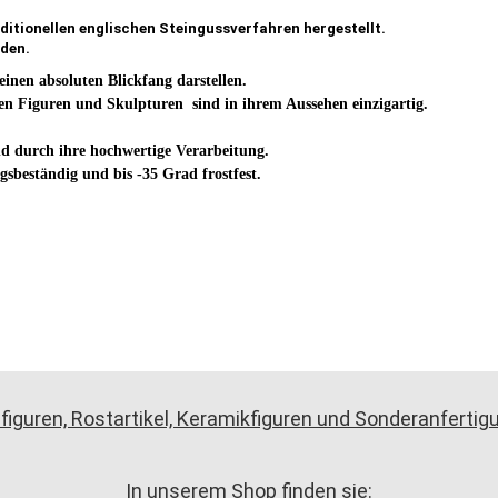
ditionellen englischen Steingussverfahren hergestellt.
den.
einen absoluten Blickfang darstellen.
en Figuren und Skulpturen sind in ihrem Aussehen einzigartig.
und durch ihre hochwertige Verarbeitung.
ngsbeständig
und bis -35 Grad frostfest.
figuren, Rostartikel, Keramikfiguren und Sonderanferti
In unserem Shop finden sie: