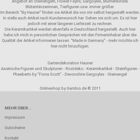
Angebot an Steinengeln, Flower Fayris, Gargoyles, Blumenkinder,
Blütentänzerinnen, Tierfiguren usw. immer größer.
Im Bereich "By Hauner" finden sie Artikel die von mir selbst hergestellt werden.
In stelle auch Artikel nach Kundenwunsch her. Sehen sie sich um. Es ist hier
jedoch mit einer längeren Lieferzeit zu rechnen.
Die Keramikartikel werden ebenfalls in Deutschland hergestellt. Auch hier
habe ich mich in persönlichen Gesprächen mit den Firmeninhaber über die
Qualität der Artikel informieren lassen. "Made in Germany" - mehr möchte ich
hier nicht hinzufügen.
Gartendekoration Hauner
Asiatische Figuren und Skulpturen - Rostdeko - Keramikartikel - Steinfiguren -
Pheeberts by "Fiona Scott" - Devonshire Gargoyles - Steinengel
Onlineshop by Gambio.de © 2011
MEHR ÜBER...
Impressum
Gutscheine
Kontakt