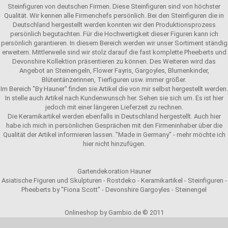
Steinfiguren von deutschen Firmen. Diese Steinfiguren sind von höchster
Qualität. Wir kennen alle Firmenchefs persönlich. Bei den Steinfiguren die in
Deutschland hergestellt werden konnten wir den Produktionsprozess
persönlich begutachten. Für die Hochwertigkeit dieser Figuren kann ich
persönlich garantieren. In diesem Bereich werden wir unser Sortiment ständig
erweitern. Mittlerweile sind wir stolz darauf die fast komplette Pheeberts und
Devonshire Kollektion präsentieren zu können. Des Weiteren wird das
Angebot an Steinengeln, Flower Fayris, Gargoyles, Blumenkinder,
Blütentänzerinnen, Tierfiguren usw. immer größer.
Im Bereich "By Hauner" finden sie Artikel die von mir selbst hergestellt werden.
In stelle auch Artikel nach Kundenwunsch her. Sehen sie sich um. Es ist hier
jedoch mit einer längeren Lieferzeit zu rechnen.
Die Keramikartikel werden ebenfalls in Deutschland hergestellt. Auch hier
habe ich mich in persönlichen Gesprächen mit den Firmeninhaber über die
Qualität der Artikel informieren lassen. "Made in Germany" - mehr möchte ich
hier nicht hinzufügen.
Gartendekoration Hauner
Asiatische Figuren und Skulpturen - Rostdeko - Keramikartikel - Steinfiguren -
Pheeberts by "Fiona Scott" - Devonshire Gargoyles - Steinengel
Onlineshop by Gambio.de © 2011