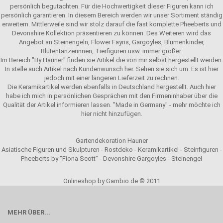
persönlich begutachten. Für die Hochwertigkeit dieser Figuren kann ich
persönlich garantieren. In diesem Bereich werden wir unser Sortiment ständig
erweitern. Mittlerweile sind wir stolz darauf die fast komplette Pheeberts und
Devonshire Kollektion präsentieren zu können. Des Weiteren wird das
Angebot an Steinengeln, Flower Fayris, Gargoyles, Blumenkinder,
Blütentänzerinnen, Tierfiguren usw. immer größer.
Im Bereich "By Hauner" finden sie Artikel die von mir selbst hergestellt werden.
In stelle auch Artikel nach Kundenwunsch her. Sehen sie sich um. Es ist hier
jedoch mit einer längeren Lieferzeit zu rechnen.
Die Keramikartikel werden ebenfalls in Deutschland hergestellt. Auch hier
habe ich mich in persönlichen Gesprächen mit den Firmeninhaber über die
Qualität der Artikel informieren lassen. "Made in Germany" - mehr möchte ich
hier nicht hinzufügen.
Gartendekoration Hauner
Asiatische Figuren und Skulpturen - Rostdeko - Keramikartikel - Steinfiguren -
Pheeberts by "Fiona Scott" - Devonshire Gargoyles - Steinengel
Onlineshop by Gambio.de © 2011
MEHR ÜBER...