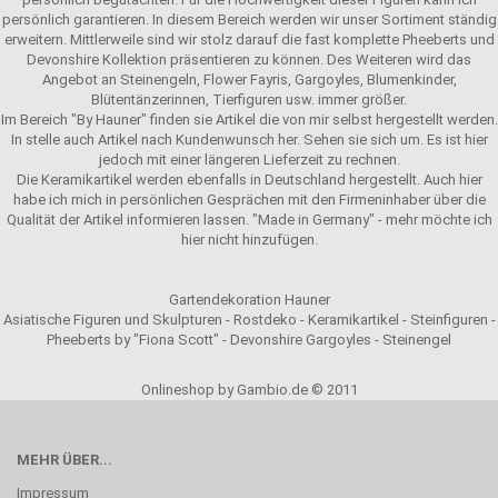
persönlich garantieren. In diesem Bereich werden wir unser Sortiment ständig
erweitern. Mittlerweile sind wir stolz darauf die fast komplette Pheeberts und
Devonshire Kollektion präsentieren zu können. Des Weiteren wird das
Angebot an Steinengeln, Flower Fayris, Gargoyles, Blumenkinder,
Blütentänzerinnen, Tierfiguren usw. immer größer.
Im Bereich "By Hauner" finden sie Artikel die von mir selbst hergestellt werden.
In stelle auch Artikel nach Kundenwunsch her. Sehen sie sich um. Es ist hier
jedoch mit einer längeren Lieferzeit zu rechnen.
Die Keramikartikel werden ebenfalls in Deutschland hergestellt. Auch hier
habe ich mich in persönlichen Gesprächen mit den Firmeninhaber über die
Qualität der Artikel informieren lassen. "Made in Germany" - mehr möchte ich
hier nicht hinzufügen.
Gartendekoration Hauner
Asiatische Figuren und Skulpturen - Rostdeko - Keramikartikel - Steinfiguren -
Pheeberts by "Fiona Scott" - Devonshire Gargoyles - Steinengel
Onlineshop by Gambio.de © 2011
MEHR ÜBER...
Impressum