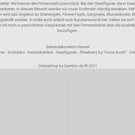
alität. Wir kennen alle Firmenchefs persönlich. Bei den Steinfiguren die in D
antieren. In diesem Bereich werden wir unser Sortiment ständig erweitern. Mit
n wird das Angebot an Steinengeln, Flower Fayris, Gargoyles, Blumenkinder, Bl
ergestellt werden. In stelle auch Artikel nach Kundenwunsch her. Sehen sie sich u
e ich mich in persönlichen Gesprächen mit den Firmeninhaber über die Qualität 
hinzufügen.
Gartendekoration Hauner
en - Rostdeko - Keramikartikel - Steinfiguren - Pheeberts by "Fiona Scott" - D
Onlineshop by Gambio.de © 2011