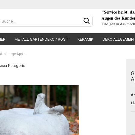
"Service heißt, d
Augen des Kunden
Und genau das mach
NER
METALL GARTENDEKO / ROST
KERAMIK
DEKO ALLGEMEIN
xtra Large Apple
ieser Kategorie
G
A
Konto e
Ar
Passwo
Li