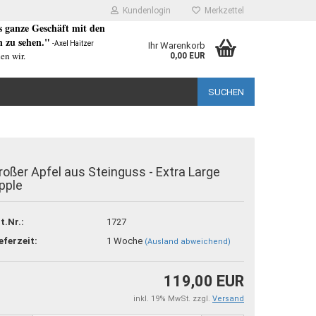
Kundenlogin
Merkzettel
as ganze Geschäft mit den
 zu sehen."
-Axel Haitzer
Ihr Warenkorb
en wir.
0,00 EUR
SUCHEN
roßer Apfel aus Steinguss - Extra Large
pple
rstellen
t.Nr.:
1727
rt vergessen?
eferzeit:
1 Woche
(Ausland abweichend)
119,00 EUR
inkl. 19% MwSt. zzgl.
Versand