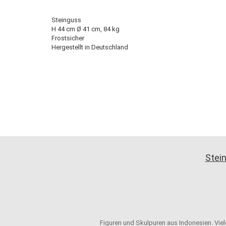
Steinguss
H 44 cm Ø 41 cm, 84 kg
Frostsicher
Hergestellt in Deutschland
Stein
Figuren und Skulpuren aus Indonesien. Viele