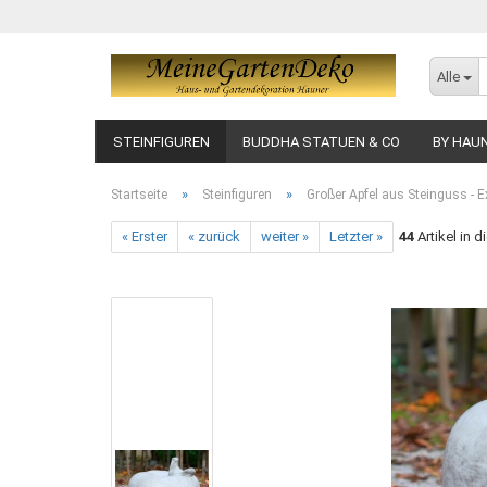
Alle
STEINFIGUREN
BUDDHA STATUEN & CO
BY HAU
»
»
Startseite
Steinfiguren
Großer Apfel aus Steinguss - E
« Erster
« zurück
weiter »
Letzter »
44
Artikel in d