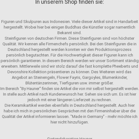
In unserem Shop finden sie:
Figuren und Skulpuren aus Indonesien. Viele dieser Artikel sind in Handarbeit
hergestellt. Wobei hier bei einigen Buddhas die Künstler sogar namentlich
Bekannt sind.
Steinfiguren von deutschen Firmen. Diese Steinfiguren sind von höchster
Qualität. Wir kennen alle Firmenchefs persönlich. Bei den Steinfiguren die in
Deutschland hergestellt werden konnten wir den Produktionsprozess
persönlich begutachten. Für die Hochwertigkeit dieser Figuren kann ich
persönlich garantieren. In diesem Bereich werden wir unser Sortiment ständig
erweitern. Mittlerweile sind wir stolz darauf die fast komplette Pheeberts und
Devonshire Kollektion präsentieren zu können. Des Weiteren wird das
Angebot an Steinengeln, Flower Fayris, Gargoyles, Blumenkinder,
Blütentänzerinnen, Tierfiguren usw. immer größer.
Im Bereich "By Hauner" finden sie Artikel die von mir selbst hergestellt werden.
In stelle auch Artikel nach Kundenwunsch her. Sehen sie sich um. Es ist hier
jedoch mit einer längeren Lieferzeit zu rechnen.
Die Keramikartikel werden ebenfalls in Deutschland hergestellt. Auch hier
habe ich mich in persönlichen Gesprächen mit den Firmeninhaber über die
Qualität der Artikel informieren lassen. "Made in Germany" - mehr möchte ich
hier nicht hinzufügen.
Gartendekoration Hauner