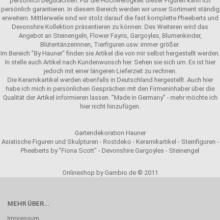
persönlich begutachten. Für die Hochwertigkeit dieser Figuren kann ich
persönlich garantieren. In diesem Bereich werden wir unser Sortiment ständig
erweitern. Mittlerweile sind wir stolz darauf die fast komplette Pheeberts und
Devonshire Kollektion präsentieren zu können. Des Weiteren wird das
Angebot an Steinengeln, Flower Fayris, Gargoyles, Blumenkinder,
Blütentänzerinnen, Tierfiguren usw. immer größer.
Im Bereich "By Hauner" finden sie Artikel die von mir selbst hergestellt werden.
In stelle auch Artikel nach Kundenwunsch her. Sehen sie sich um. Es ist hier
jedoch mit einer längeren Lieferzeit zu rechnen.
Die Keramikartikel werden ebenfalls in Deutschland hergestellt. Auch hier
habe ich mich in persönlichen Gesprächen mit den Firmeninhaber über die
Qualität der Artikel informieren lassen. "Made in Germany" - mehr möchte ich
hier nicht hinzufügen.
Gartendekoration Hauner
Asiatische Figuren und Skulpturen - Rostdeko - Keramikartikel - Steinfiguren -
Pheeberts by "Fiona Scott" - Devonshire Gargoyles - Steinengel
Onlineshop by Gambio.de © 2011
MEHR ÜBER...
Impressum