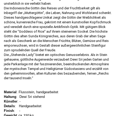
unsterblich in sie verliebt haben.
Die Indonesische Göttin des Reises und der Fruchtbarkeit gilt als
Inbegriff der „Muttergöttin“, die Leben, Nahrung und Wohlstand schenkt.
Dieses handgeschlagene Unikat zeigt die Göttin der Weiblichkeit als
schöne, kurvenreiche Frau, gekrönt mit einem kunstvollen Kopfschmuck
und veredelt durch eine spezielle Antikfinish-Optik. Mit gütigem Blick
steht die "Goddess of Rice" auf ihrem steinernen Sockel. Die höchste
Göttin des alten Sunda Königreiches, aus deren Grab der alten Sage
nach als Geschenk an die Menschen Früchte, Blüten, Gemüse und Reis
emporwuchsen, wird in Gestalt dieser außergewöhnlichen Steinfigur
zum sprudelnden Quell der Freude.
Die „Stehende Lady“ bietet ein optisches Genusserlebnis. Als in Stein
gehauene, göttliche Augenweide verzaubert Dewi Sri jeden Garten und
jede Parkanlage mit der faszinierenden, beeindruckenden Atmosphäre
der mystischen Tempel und Heiligtümer Südostasiens und erzählt von
den geheimnisvollen, alten Kulturen des bezaubernden, fernen „Reichs
der tausend Inseln.“
Material
: Flussstein, handgearbeitet
Haltung
: Dewi Sri stehend
Künstler
: -
Details
: Handgearbeitet
Finish
: -
Gewicht
:
ca. 330 kg