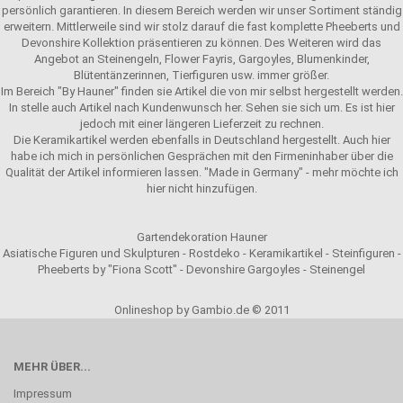
persönlich garantieren. In diesem Bereich werden wir unser Sortiment ständig
erweitern. Mittlerweile sind wir stolz darauf die fast komplette Pheeberts und
Devonshire Kollektion präsentieren zu können. Des Weiteren wird das
Angebot an Steinengeln, Flower Fayris, Gargoyles, Blumenkinder,
Blütentänzerinnen, Tierfiguren usw. immer größer.
Im Bereich "By Hauner" finden sie Artikel die von mir selbst hergestellt werden.
In stelle auch Artikel nach Kundenwunsch her. Sehen sie sich um. Es ist hier
jedoch mit einer längeren Lieferzeit zu rechnen.
Die Keramikartikel werden ebenfalls in Deutschland hergestellt. Auch hier
habe ich mich in persönlichen Gesprächen mit den Firmeninhaber über die
Qualität der Artikel informieren lassen. "Made in Germany" - mehr möchte ich
hier nicht hinzufügen.
Gartendekoration Hauner
Asiatische Figuren und Skulpturen - Rostdeko - Keramikartikel - Steinfiguren -
Pheeberts by "Fiona Scott" - Devonshire Gargoyles - Steinengel
Onlineshop by Gambio.de © 2011
MEHR ÜBER...
Impressum