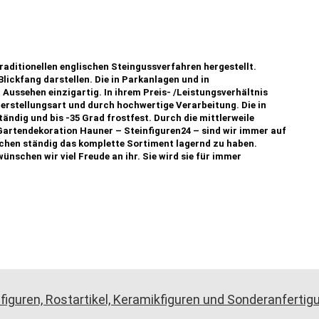
raditionellen englischen Steingussverfahren hergestellt.
Blickfang darstellen. Die in Parkanlagen und in
Aussehen einzigartig. In ihrem Preis- /Leistungsverhältnis
Herstellungsart und durch hochwertige Verarbeitung. Die in
ändig und bis -35 Grad frostfest. Durch die mittlerweile
artendekoration Hauner – Steinfiguren24 – sind wir immer auf
uchen ständig das komplette Sortiment lagernd zu haben.
wünschen wir viel Freude an ihr. Sie wird sie für immer
figuren, Rostartikel, Keramikfiguren und Sonderanferti