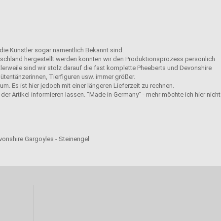
 die Künstler sogar namentlich Bekannt sind.
eutschland hergestellt werden konnten wir den Produktionsprozess persönlich
tlerweile sind wir stolz darauf die fast komplette Pheeberts und Devonshire
ütentänzerinnen, Tierfiguren usw. immer größer.
m. Es ist hier jedoch mit einer längeren Lieferzeit zu rechnen.
der Artikel informieren lassen. "Made in Germany" - mehr möchte ich hier nicht
evonshire Gargoyles - Steinengel