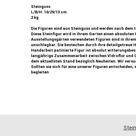
Steinguss
L/B/H: 10/29/13 cm
2 kg
Die Figuren sind aus Steinguss und werden nach dem t
Diese Steinfigur wird in ihrem Garten einen absoluten 
Ausstellungsgärten verwendeten Figuren sind in ihrem 
unschlagbar. Sie bestechen durch ihre detailgetreue 
Handarbeit patinierte Figur ist absolut witterungsbest
langjährige Zusammenarbeit zwischen Vidroflor und G
dem aktuellsten Stand bezüglich Neuheiten. Wir vers
Sollten sie sich für eine unserer Figuren entscheiden, 
begleiten.
Stein