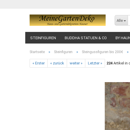
Alle
STEINFIGUREN
BUDDHA STATUEN & CO
BY HAU
»
»
»
Startseite
Steinfiguren
Steingussfiguren bis 200€
« Erster
« zurück
weiter »
Letzter »
224
Artikel in