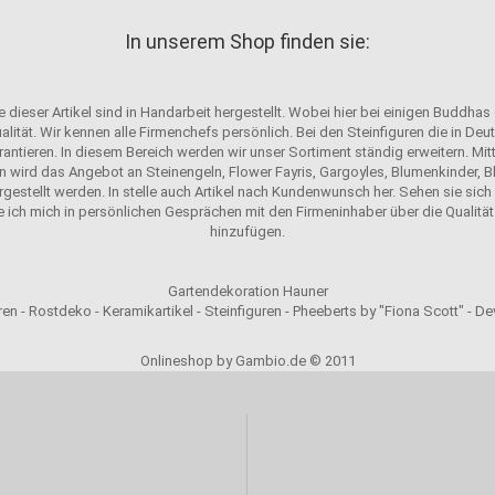
In unserem Shop finden sie:
 dieser Artikel sind in Handarbeit hergestellt. Wobei hier bei einigen Buddhas
alität. Wir kennen alle Firmenchefs persönlich. Bei den Steinfiguren die in D
antieren. In diesem Bereich werden wir unser Sortiment ständig erweitern. Mit
n wird das Angebot an Steinengeln, Flower Fayris, Gargoyles, Blumenkinder, Bl
ergestellt werden. In stelle auch Artikel nach Kundenwunsch her. Sehen sie sich u
e ich mich in persönlichen Gesprächen mit den Firmeninhaber über die Qualität 
hinzufügen.
Gartendekoration Hauner
en - Rostdeko - Keramikartikel - Steinfiguren - Pheeberts by "Fiona Scott" - D
Onlineshop by Gambio.de © 2011