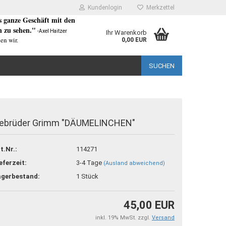
Kundenlogin
Merkzettel
as ganze Geschäft mit den
 zu sehen."
-Axel Haitzer
Ihr Warenkorb
en wir.
0,00 EUR
SUCHEN
ebrüder Grimm "DÄUMELINCHEN"
rstellen
t.Nr.:
114271
rt vergessen?
eferzeit:
3-4 Tage
(Ausland abweichend)
agerbestand:
1
Stück
45,00 EUR
inkl. 19% MwSt. zzgl.
Versand