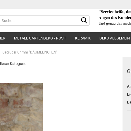
"Service heißt, d
Augen des Kunden
Und genau das mach
NER
METALL GARTENDEKO / ROST
KERAMIK
DEKO ALLGEMEIN
Gebrüder Grimm "DÄUMELINCHEN"
 dieser Kategorie
G
Konto e
Ar
Passwo
Li
L