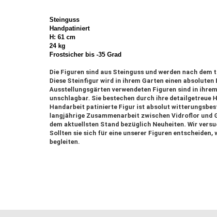
Steinguss
Handpatiniert
H: 61 cm
24 kg
Frostsicher bis -35 Grad
Die Figuren sind aus Steinguss und werden nach dem t
Diese Steinfigur wird in ihrem Garten einen absoluten 
Ausstellungsgärten verwendeten Figuren sind in ihrem 
unschlagbar. Sie bestechen durch ihre detailgetreue 
Handarbeit patinierte Figur ist absolut witterungsbest
langjährige Zusammenarbeit zwischen Vidroflor und G
dem aktuellsten Stand bezüglich Neuheiten. Wir vers
Sollten sie sich für eine unserer Figuren entscheiden, 
begleiten.