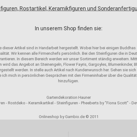
figuren, Rostartikel, Keramikfiguren und Sonderanferti
In unserem Shop finden sie:
 dieser Artikel sind in Handarbeit hergestellt. Wobei hier bei einigen Buddhas
alität. Wir kennen alle Firmenchefs persönlich. Bei den Steinfiguren die in D
antieren. In diesem Bereich werden wir unser Sortiment ständig erweitern. Mit
n wird das Angebot an Steinengeln, Flower Fayris, Gargoyles, Blumenkinder, Bl
ergestellt werden. In stelle auch Artikel nach Kundenwunsch her. Sehen sie sich u
e ich mich in persönlichen Gesprächen mit den Firmeninhaber über die Qualität 
hinzufügen.
Gartendekoration Hauner
en - Rostdeko - Keramikartikel - Steinfiguren - Pheeberts by "Fiona Scott" - D
Onlineshop by Gambio.de © 2011