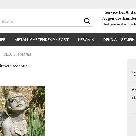
"Service heißt, d
Augen des Kunden
Und genau das mach
NER
METALL GARTENDEKO / ROST
KERAMIK
DEKO ALLGEMEIN
"CLEO", Fabelfrau
 dieser Kategorie
"
Konto e
Ar
Passwo
Li