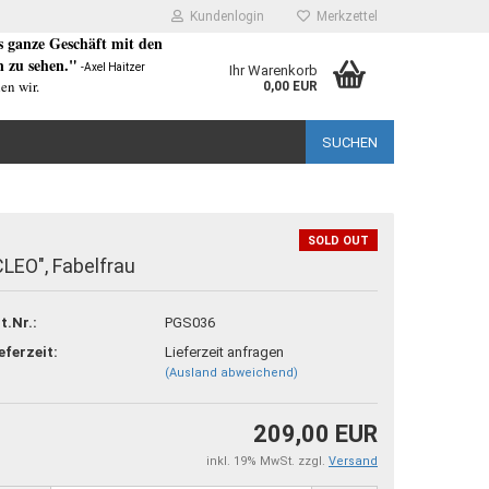
Kundenlogin
Merkzettel
as ganze Geschäft mit den
 zu sehen."
-Axel Haitzer
Ihr Warenkorb
en wir.
0,00 EUR
SUCHEN
SOLD OUT
CLEO", Fabelfrau
rstellen
t.Nr.:
PGS036
rt vergessen?
eferzeit:
Lieferzeit anfragen
(Ausland abweichend)
209,00 EUR
inkl. 19% MwSt. zzgl.
Versand