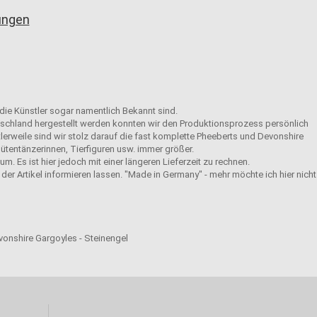
gungen
 die Künstler sogar namentlich Bekannt sind.
eutschland hergestellt werden konnten wir den Produktionsprozess persönlich
tlerweile sind wir stolz darauf die fast komplette Pheeberts und Devonshire
ütentänzerinnen, Tierfiguren usw. immer größer.
m. Es ist hier jedoch mit einer längeren Lieferzeit zu rechnen.
der Artikel informieren lassen. "Made in Germany" - mehr möchte ich hier nicht
evonshire Gargoyles - Steinengel