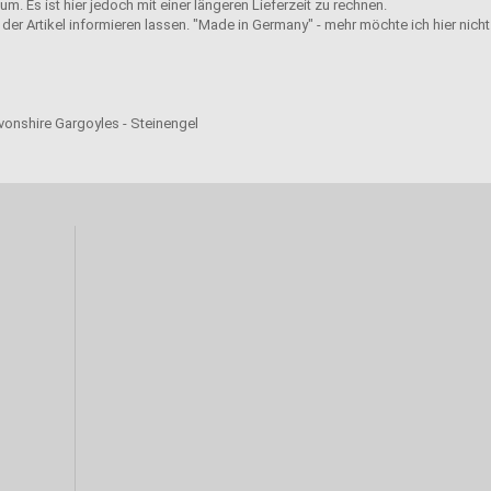
m. Es ist hier jedoch mit einer längeren Lieferzeit zu rechnen.
der Artikel informieren lassen. "Made in Germany" - mehr möchte ich hier nicht
evonshire Gargoyles - Steinengel