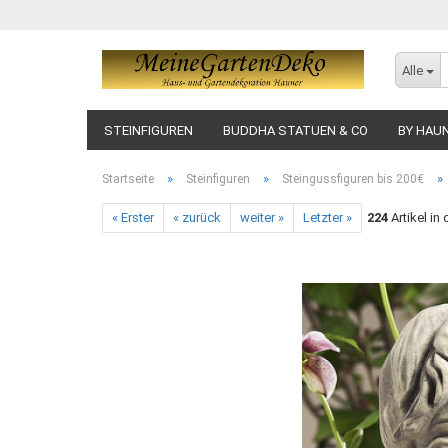
Alle
STEINFIGUREN
BUDDHA STATUEN & CO
BY HAU
»
»
»
Startseite
Steinfiguren
Steingussfiguren bis 200€
« Erster
« zurück
weiter »
Letzter »
224
Artikel in