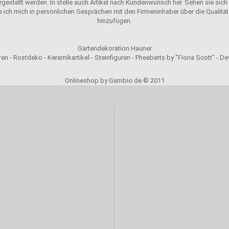
ergestellt werden. In stelle auch Artikel nach Kundenwunsch her. Sehen sie sich u
e ich mich in persönlichen Gesprächen mit den Firmeninhaber über die Qualität 
hinzufügen.
Gartendekoration Hauner
en - Rostdeko - Keramikartikel - Steinfiguren - Pheeberts by "Fiona Scott" - D
Onlineshop by Gambio.de © 2011