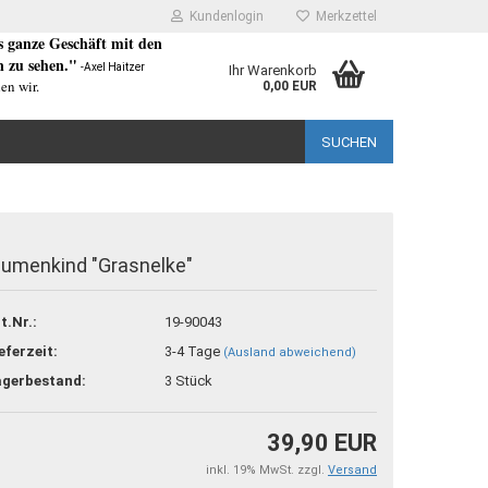
Kundenlogin
Merkzettel
as ganze Geschäft mit den
 zu sehen."
-Axel Haitzer
Ihr Warenkorb
en wir.
0,00 EUR
SUCHEN
lumenkind "Grasnelke"
rstellen
t.Nr.:
19-90043
rt vergessen?
eferzeit:
3-4 Tage
(Ausland abweichend)
agerbestand:
3
Stück
39,90 EUR
inkl. 19% MwSt. zzgl.
Versand