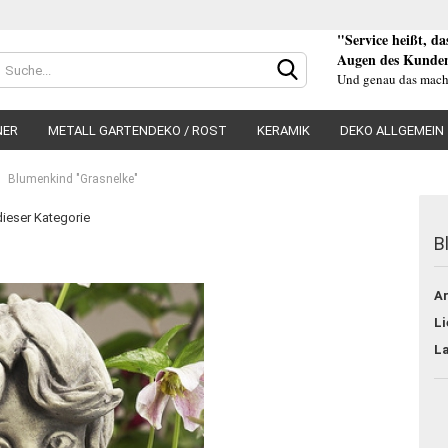
"Service heißt, d
Augen des Kunden
Und genau das mach
NER
METALL GARTENDEKO / ROST
KERAMIK
DEKO ALLGEMEIN
Blumenkind "Grasnelke"
 dieser Kategorie
B
Konto e
Ar
Passwo
Li
L